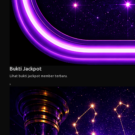
Bukti Jackpot
Lihat bukti jackpot member terbaru.
›