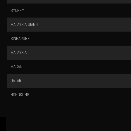
SYDNEY
MALAYSIA SIANG
SINGAPORE
MALAYSIA
MACAU
QATAR
HONGKONG