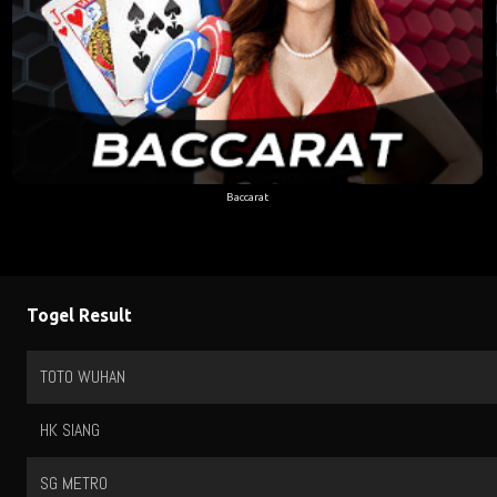
Baccarat
Togel Result
TOTO WUHAN
HK SIANG
SG METRO