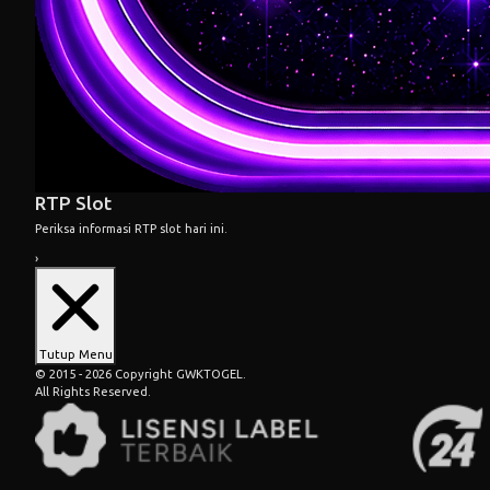
RTP Slot
Periksa informasi RTP slot hari ini.
›
Tutup Menu
© 2015 - 2026 Copyright GWKTOGEL.
All Rights Reserved.