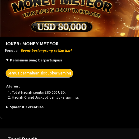
JOKER : MONEY METEOR
Periode :
Event berlangsung setiap hari
Permainan yang berpartisipasi
Semua permainan slot JokerGaming
Aturan :
Total hadiah senilai $80,000 USD.
Hadiah Grand Jackpot dari Jokergaming.
Syarat & Ketentuan