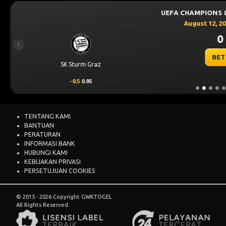
UEFA CHAMPIONS 
August 12, 20
0 
Previous
BET
SK Sturm Graz
-0.5
0.95
TENTANG KAMI
BANTUAN
PERATURAN
INFORMASI BANK
HUBUNGI KAMI
KEBIJAKAN PRIVASI
PERSETUJUAN COOKIES
© 2015 - 2026 Copyright GWKTOGEL.
All Rights Reserved.