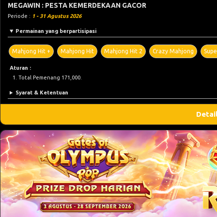
MEGAWIN : PESTA KEMERDEKAAN GACOR
Periode :
1 - 31 Agustus 2026
Permainan yang berpartisipasi
Mahjong Hit +
Mahjong Hit
Mahjong Hit 2
Crazy Mahjong
Supe
Aturan :
Total Pemenang 171,000.
Syarat & Ketentuan
Detai