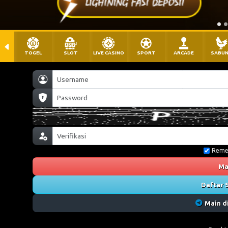
TOGEL
SLOT
LIVE CASINO
SPORT
ARCADE
SABU
Reme
Ma
Daftar 
Main d