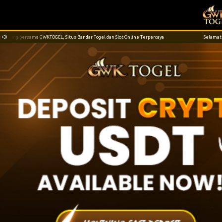
TOGEL, Situs Bandar Togel dan Slot Online Terpercaya
Selamat datang dan bergabun