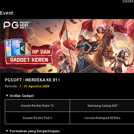
Deskt
Event
PGSOFT : MERDEKA KE 81 !
Periode:
1 - 31 Agustus 2026
Undian Gadget
Xiaomi Redmi Note 15
Samsung Galaxy A07
Xiaomi Redmi Pad 2
Lenovo Motopad 60 Neo
Permainan yang berpartisipasi